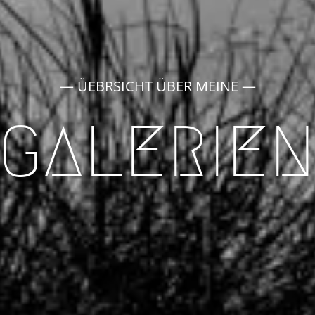
— ÜEBRSICHT ÜBER MEINE —
GALERIE